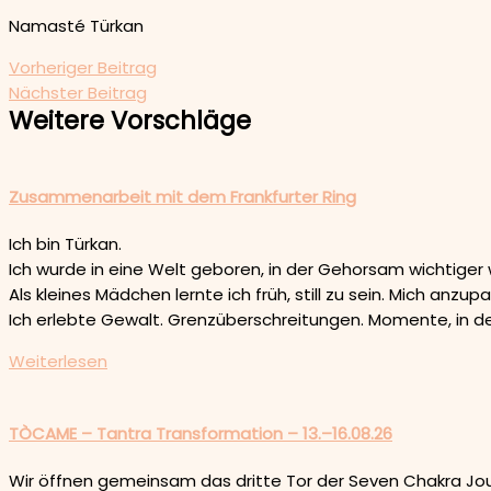
Namasté Türkan
Vorheriger Beitrag
Nächster Beitrag
Weitere Vorschläge
Zusammenarbeit mit dem Frankfurter Ring
Ich bin Türkan.
Ich wurde in eine Welt geboren, in der Gehorsam wichtiger wa
Als kleines Mädchen lernte ich früh, still zu sein. Mich anzup
Ich erlebte Gewalt. Grenzüberschreitungen. Momente, in
Weiterlesen
TÒCAME – Tantra Transformation – 13.–16.08.26
Wir öffnen gemeinsam das dritte Tor der Seven Chakra Journ